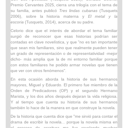
Premio Cervantes 2025, cierra una trilogía con el tema de
su familia, antes publicó
Tres lindas cubanas
(Tusquets
2006), sobre la historia materna y
El metal y la
escoria
(Tusquets, 2014), acerca de su padre.
Celorio dice que el interés de abordar el tema familiar
surgió de reconocer que esas historias podrían ser
contadas en clave novelística, y que "no es tan importante
que sean mis familiares, sino que realmente pueden tener
un grado de representación o de representatividad -mejor
dicho- más amplia que la de mi entorno familiar porque
con estos familiares he podido armar novelas que tienen
que ver con otros fenómenos".
En esta ocasión aborda la historia de sus hermanos
mayores, Miguel y Eduardo. El primero fue miembro de la
Orden de Predicadores (OP) y el segundo Hermano
Marista, y los dos años después dejaran la vida religiosa.
Y al tiempo que cuenta su historia de sus hermanos
también lo hace de la manera en que construye la novela.
De la historia que cuenta dice que "me sirvió para contar el
drama de escribir la novela... porque la novela misma en
el proceso de escritura me fue revelando muchas