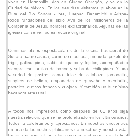
viven en Hermosillo, dos en Ciudad Obregón, y yo en la
Ciudad de México. En los tres días visitamos pueblos en la
Ruta del Río Sonora -Ures, Húepac, Banamichi y Arizpe-
todos fundaciones del siglo XVII de los misioneros de la
Compañía de Jesús, hombres extraordinarios. Algunas de las
iglesias conservan su estructura original.
Comimos platos espectaculares de la cocina tradicional de
Sonora: carne asada, carne de machaca, menudo, pozole de
trigo, gallina pinta, caldo de queso y frijoles, acompañados
siempre con tortillas de harina y salsa de chiltepines. Y una
variedad de postres como dulce de calabaza, jamoncillo,
suspiros de bellota, empanadas de guayaba y membrillo,
pasteles, quesos frescos y cuajada. Y también un buenísimo
bacanora artesanal.
A todos nos impresiona como después de 61 años siga
nuestra relación, que se ha profundizado en los últimos años.
Todos la celebramos y apreciamos. En nuestros encuentros
en una de las noches platicamos de nosotros y nuestra vida.
En esta ocasión el tema fue cómo enfrentamos la recta final