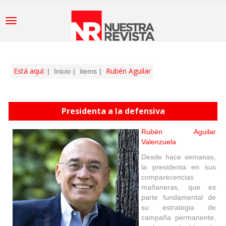
Está aquí:
Rubén Aguilar
Inicio
items
Presidenta a la defensiva
Rubén Aguilar
Valenzuela
Desde hace semanas,
la presidenta en sus
comparecencias
mañaneras, que es
parte fundamental de
su estrategia de
campaña permanente,