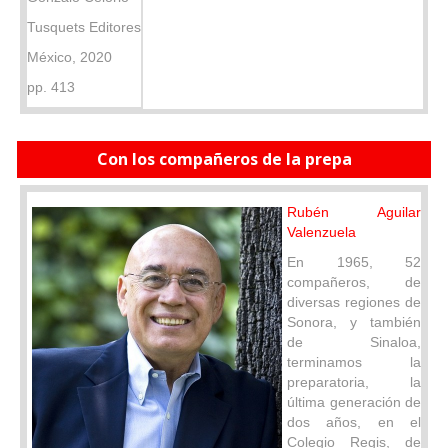
Tusquets Editores
México, 2020
pp. 413
Con los compañeros de la prepa
Rubén Aguilar
Valenzuela
En 1965, 52
compañeros, de
diversas regiones de
Sonora, y también
de Sinaloa,
terminamos la
preparatoria, la
última generación de
dos años, en el
Colegio Regis, de