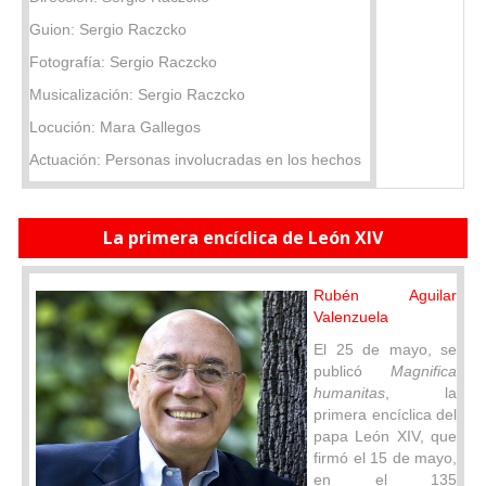
Guion: Sergio Raczcko
Fotografía: Sergio Raczcko
Musicalización: Sergio Raczcko
Locución: Mara Gallegos
Actuación: Personas involucradas en los hechos
La primera encíclica de León XIV
Rubén Aguilar
Valenzuela
El 25 de mayo, se
publicó
Magnifica
humanitas
, la
primera encíclica del
papa León XIV, que
firmó el 15 de mayo,
en el 135