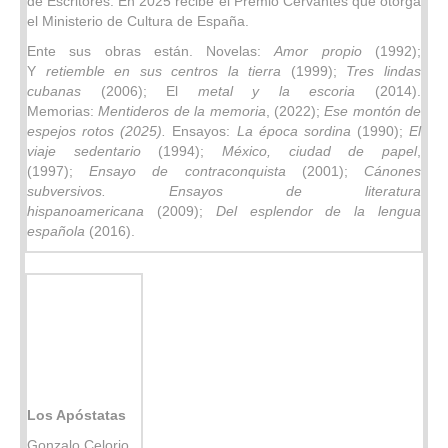
de Escritores. En 2025 recibe el Premio Cervantes que otorga
el Ministerio de Cultura de España.
Ente sus obras están. Novelas:
Amor propio
(1992);
Y
retiemble en sus centros la tierra
(1999);
Tres lindas
cubanas
(2006); El
metal y la escoria
(2014).
Memorias:
Mentideros de la memoria
, (2022);
Ese montón de
espejos rotos (2025).
Ensayos:
La época sordina
(1990);
El
viaje sedentario
(1994);
México, ciudad de papel
,
(1997);
Ensayo de contraconquista
(2001);
Cánones
subversivos. Ensayos de literatura
hispanoamericana
(2009);
Del esplendor de la lengua
española
(2016).
Los Apóstatas
Gonzalo Celorio