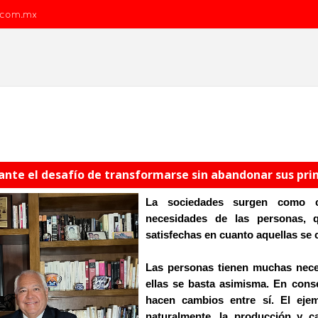
.com.mx
ante el desafío de transformarse sin abandonar sus prin
La sociedades surgen como c
necesidades de las personas, 
satisfechas en cuanto aquellas se
Las personas tienen muchas nece
ellas se basta asimisma. En cons
hacen cambios entre sí. El ejem
naturalmente, la producción y c