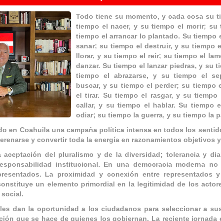
Todo tiene su momento, y cada cosa su ti
tiempo el nacer, y su tiempo el morir; su 
tiempo el arrancar lo plantado. Su tiempo e
sanar; su tiempo el destruir, y su tiempo e
llorar, y su tiempo el reír; su tiempo el la
danzar. Su tiempo el lanzar piedras, y su t
tiempo el abrazarse, y su tiempo el se
buscar, y su tiempo el perder; su tiempo 
el tirar. Su tiempo el rasgar, y su tiempo
callar, y su tiempo el hablar. Su tiempo 
odiar; su tiempo la guerra, y su tiempo la p
ido en Coahuila una campaña política intensa en todos los sentid
serenarse y convertir toda la energía en razonamientos objetivos 
 aceptación del pluralismo y de la diversidad; tolerancia y di
 responsabilidad institucional. En una democracia moderna no 
presentados. La proximidad y conexión entre representados y 
constituye un elemento primordial en la legitimidad de los actore
 social.
les dan la oportunidad a los ciudadanos para seleccionar a su
ción que se hace de quienes los gobiernan. La reciente jornada e