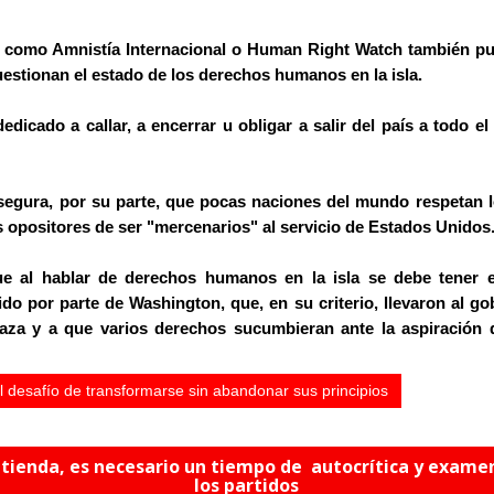
, como Amnistía Internacional o Human Right Watch también pu
uestionan el estado de los derechos humanos en la isla.
dicado a callar, a encerrar u obligar a salir del país a todo el
segura, por su parte, que pocas naciones del mundo respetan
os opositores de ser "mercenarios" al servicio de Estados Unidos
e al hablar de derechos humanos en la isla se debe tener e
ido por parte de Washington, que, en su criterio, llevaron al g
aza y a que varios derechos sucumbieran ante la aspiración d
 desafío de transformarse sin abandonar sus principios
ntienda, es necesario un tiempo de autocrítica y examen
los partidos