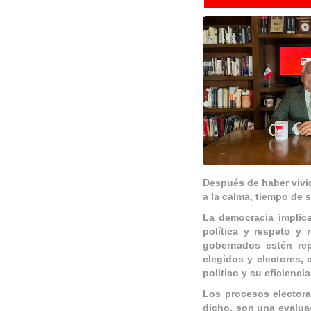
Despu
é
s de haber viv
a la calma, tiempo de 
La democracia implica
política y respeto y
gobernados est
é
n re
elegidos y electores, 
político y su eficiencia
Los procesos electora
dicho, son una evalua