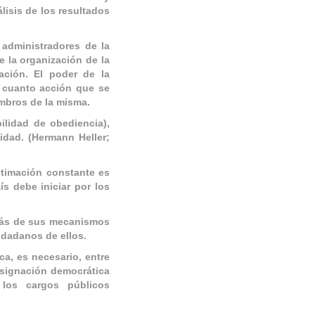
álisis de los resultados
 administradores de la
e la organización de la
ación. El poder de la
 cuanto acción que se
embros de la misma.
bilidad de obediencia),
idad. (Hermann Heller;
itimación constante es
a
ís debe iniciar por los
emás de sus mecanismos
iudadanos de ellos.
ca, es necesario, entre
esignació
n democr
ática
 los cargos públicos