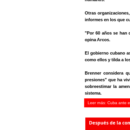
Otras organizaciones
informes en los que c
"Por 60 años se han de
opina Arcos.
El gobierno cubano a
como ellos y tilda a l
Brenner considera qu
presiones" que ha viv
sobreestimar la amen
sistema.
Leer más: Cuba ante el
Después de la co