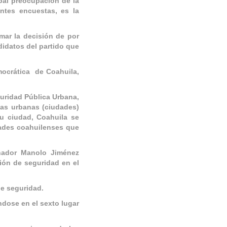
pal preocupación de la
entes encuestas, es la
mar la decisión de por
didatos del partido que
mocrática de Coahuila,
guridad Pública Urbana,
eas urbanas (ciudades)
su ciudad, Coahuila se
dades coahuilenses que
rnador Manolo Jiménez
ión de seguridad en el
de seguridad.
ndose en el sexto lugar