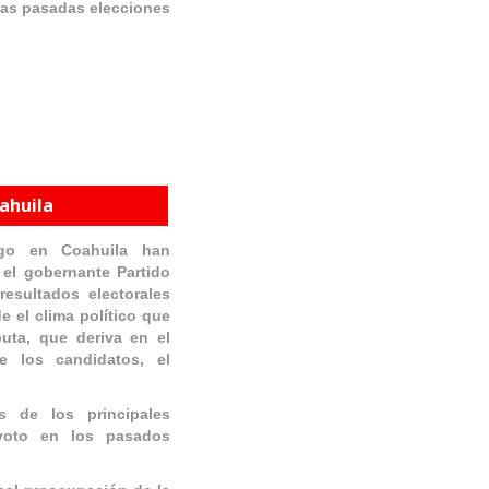
 Las pasadas elecciones
oahuila
ngo en Coahuila han
 el gobernante Partido
resultados electorales
e el clima político que
puta, que deriva en el
e los candidatos, el
 de los principales
 voto en los pasados