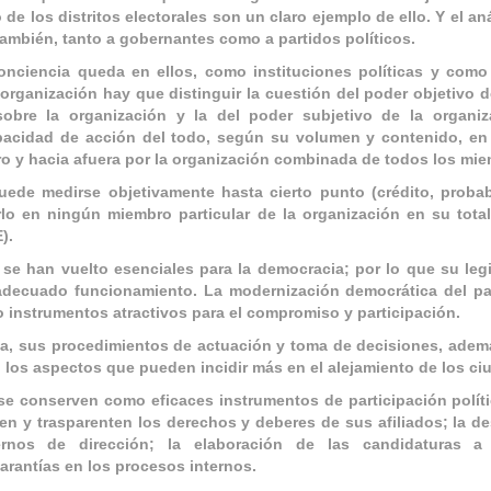
de los distritos electorales son un claro ejemplo de ello. Y el an
tambi
é
n, tanto a gobernantes como a partidos polí
ticos.
onciencia queda en ellos, como instituciones políticas y como
organización hay que distinguir la cuestión del poder objetivo d
sobre la organización y la del poder subjetivo de la organiz
apacidad de acción del todo, según su volumen y contenido, en
ro y hacia afuera por la organización combinada de todos los mi
uede medirse objetivamente hasta cierto punto (cr
é
dito, proba
rlo en ningún miembro particular de la organización en su total
).
s se han vuelto esenciales para la democracia; por lo que su leg
adecuado funcionamiento. La modernizació
n democr
á
tica del p
 instrumentos atractivos para el compromiso y participación.
na, sus procedimientos de actuación y toma de decisiones, ad
 los aspectos que pueden incidir más en el alejamiento de los c
se conserven como eficaces instrumentos de participación políti
en y trasparenten los derechos y deberes de sus afiliados; la d
rnos de dirección; la elaboración de las candidaturas a
garantías en los procesos internos.