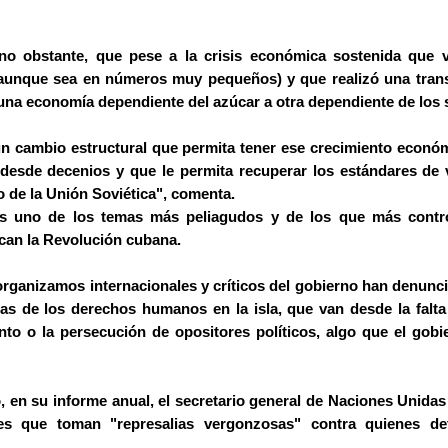
no obstante, que pese a la crisis económica sostenida que 
(aunque sea en números muy pequeños) y que realizó una tra
 una economía dependiente del azúcar a otra dependiente de los s
n cambio estructural que permita tener ese crecimiento econó
desde decenios y que le permita recuperar los estándares de 
ro de la Unión Soviética", comenta.
 uno de los temas más peliagudos y de los que más contro
ican la Revolución cubana.
 organizamos internacionales y críticos del gobierno han denunc
cas de los derechos humanos en la isla, que van desde la falta
nto o la persecución de opositores políticos, algo que el gob
 en su informe anual, el secretario general de Naciones Unida
es que toman "represalias vergonzosas" contra quienes de