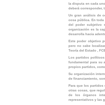
la disputa en cada uno 
deber
á
corresponder, 
Un gran análisis de c
cosa pública. En toda 
del poder subjetivo 
organización es la c
desarrolla hacia adent
Este poder objetivo p
pero no cabe localiza
Teoría del Estado , FCE
Los partidos político
fundamental para su 
propios partidos, como
Su organización inter
de financiamiento, son
Para que los partidos 
otras cosas, que regul
de los órganos inte
representativos y las 