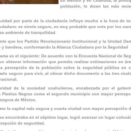
En México y en Coahuila, la princi
población, lo dicen las más reci
ridad por parte de la ciudadanía influye mucho a la hora de to
ciudadano se siente seguro, es muy probable que vote por los can
se ambiente de tranquilidad.
ante que los Partido Revolucionario Institucional y la Unidad De
e y bandera, conformando la Alianza Ciudadana por la Seguridad
rama es el siguiente: De acuerdo con la Encuesta Nacional de Se
vo obtener información que permita realizar estimaciones en ár
la percepción de la población sobre la seguridad pública en 
do seguro para vivir, al ubicar dicho documento a las tres ciu
nacional.
uridad de la sociedad coahuilense, encabezada por el gobe
a Piedras Negras como el segundo municipio con mayor percepc
s segura de México.
omo la capital más segura y cuarta ciudad con mayor percepción 
e encontraba en el séptimo lugar, logró avanzar un lugar colocá
rcepción de seguridad.