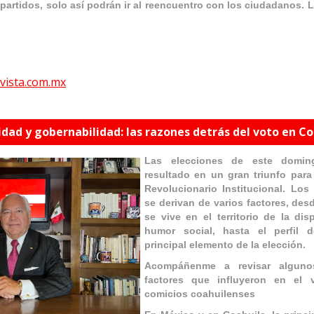
s partidos, solo así podrán ir al reencuentro con los ciudadanos.
vista.com.mx
dad y gobernabilidad: las razones detrás del voto en C
Las elecciones de este domi
resultado en un gran triunfo para
Revolucionario Institucional. Los 
se derivan de varios factores, desd
se vive en el territorio de la dis
humor social, hasta el perfil d
principal elemento de la elección.
Acompáñenme a revisar algunos
factores que influyeron en el
comicios coahuilenses