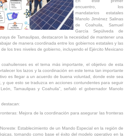
En este primer
encuentro, los
mandatarios estatales
Manolo Jiménez Salinas
de Coahuila, Samuel
García Sepúlveda de
 Anaya de Tamaulipas, destacaron la necesidad de mantener una
trabajar de manera coordinada entre los gobiernos estatales y las
 de los tres niveles de gobierno, incluyendo el Ejército Mexicano
 coahuilenses es el tema más importante, el objetivo de esta
talecer los lazos y la coordinación en este tema tan importante
tivo es llegar a un acuerdo de buena voluntad, donde este sea
al, y que esto se traduzca en acciones contundentes para seguir
León, Tamaulipas y Coahuila”, señaló el gobernador Manolo
 destacan:
Fronteras: Mejora de la coordinación para asegurar las fronteras
Noreste: Establecimiento de un Mando Especial en la región de
égicas, tomando como base el éxito del modelo operativo en la