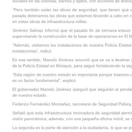
sociales en las colonias, barrios y ejidos, con acciones de drenaj
“Pero también están las obras de seguridad, que tienen qué ve
pasada detonamos las obras que estamos llevando a cabo en conj
en estas obras de infraestructura militar.
Jiménez Salinas informó que el pasado fin de semana estuvo e
supervisando la construcción de la base de operaciones en El Me
“Además, visitamos las instalaciones de nuestra Policía Estat
instalaciones”, indicó.
En ese sentido, Manolo Jiménez anunció que se va a destinar p
de la Policía Estatal en Múzquiz, para seguir fortaleciendo la s
“Esta región de nuestro estado es importante porque traemos u
es un factor fundamental”, explicó.
El gobernador Manolo Jiménez aseguró que seguirán al pendien
de nuestro estado.
Federico Fernández Montañez, secretario de Seguridad Púbica, d
Señaló que esta infraestructura innovadora de seguridad permiti
visión panorámica; además, con una pequeña oficina móvil, se c
La segunda es la parte de atención a la ciudadanía, lo que se p