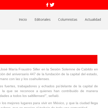
Inicio
Editoriales
Columnistas
Actualidad
José María Fraustro Siller en la Sesión Solemne de Cabildo en
ión del aniversario 447 de la fundación de la capital del estado,
 mano con las y los coahuilenses.
s fuertes, trabajadores y echados pa'delante de la capital de
on la que se reconoce a quienes han contribuido de manera
dades a todos los saltillenses!", señaló.
 los mejores lugares para vivir en México, y que la ciudad llega
 rubros, que es gracias al trabajo de toda una comunidad.