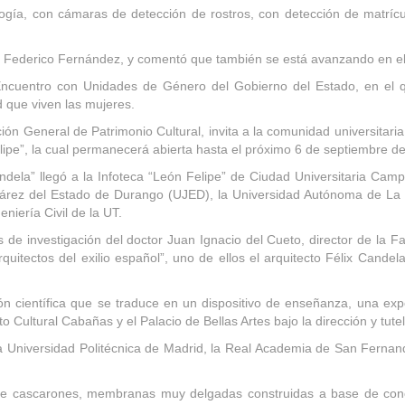
ogía, con cámaras de detección de rostros, con detección de matrícu
ó Federico Fernández, y comentó que también se está avanzando en el 
l Encuentro con Unidades de Género del Gobierno del Estado, en el 
ad que viven las mujeres.
n General de Patrimonio Cultural, invita a la comunidad universitaria d
lipe”, la cual permanecerá abierta hasta el próximo 6 de septiembre d
ela” llegó a la Infoteca “León Felipe” de Ciudad Universitaria Camp
uárez del Estado de Durango (UJED), la Universidad Autónoma de La 
iería Civil de la UT.
e investigación del doctor Juan Ignacio del Cueto, director de la F
uitectos del exilio español”, uno de ellos el arquitecto Félix Candela
ón científica que se traduce en un dispositivo de enseñanza, una exp
 Cultural Cabañas y el Palacio de Bellas Artes bajo la dirección y tutel
la Universidad Politécnica de Madrid, la Real Academia de San Fernan
 de cascarones, membranas muy delgadas construidas a base de concr