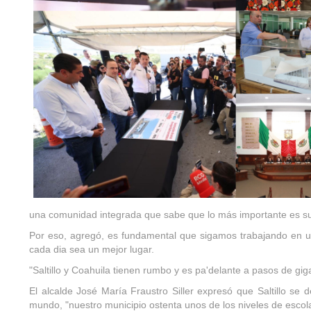
una comunidad integrada que sabe que lo más importante es su
Por eso, agregó, es fundamental que sigamos trabajando en un
cada dia sea un mejor lugar.
"Saltillo y Coahuila tienen rumbo y es pa'delante a pasos de g
El alcalde José María Fraustro Siller expresó que Saltillo se
mundo, "nuestro municipio ostenta unos de los niveles de escola