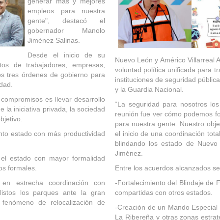
generar más y mejores
empleos para nuestra
gente", destacó el
gobernador Manolo
Jiménez Salinas.
Desde el inicio de su
Nuevo León y Américo Villarreal
atos de trabajadores, empresas,
voluntad política unificada para 
 los tres órdenes de gobierno para
instituciones de seguridad pública
idad.
y la Guardia Nacional.
compromisos es llevar desarrollo
“
La seguridad para nosotros los
 la iniciativa privada, la sociedad
reunión fue ver cómo podemos for
bjetivo.
para nuestra gente. Nuestro obje
into estado con más productividad
el inicio de una coordinación tot
blindando los estado de Nuevo 
Jiménez.
; el estado con mayor formalidad
os formales.
Entre los acuerdos alcanzados se
 en estrecha coordinación con
-Fortalecimiento del Blindaje de 
listos los parques ante la gran
compartidas con otros estados.
fenómeno de relocalización de
-Creación de un Mando Especial 
La Ribereña y otras zonas estrat