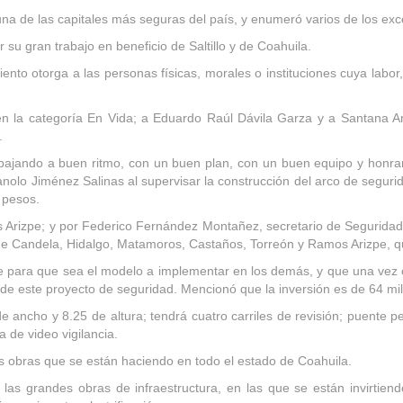
a de las capitales más seguras del país, y enumeró varios de los exce
su gran trabajo en beneficio de Saltillo y de Coahuila.
nto otorga a las personas físicas, morales o instituciones cuya labor
 la categoría En Vida; a Eduardo Raúl Dávila Garza y a Santana Arm
.
bajando a buen ritmo, con un buen plan, con un buen equipo y honran
o Jiménez Salinas al supervisar la construcción del arco de segurida
e pesos.
Arizpe; y por Federico Fernández Montañez, secretario de Seguridad 
e Candela, Hidalgo, Matamoros, Castaños, Torreón y Ramos Arizpe, que
 para que sea el modelo a implementar en los demás, y que una vez co
de este proyecto de seguridad. Mencionó que la inversión es de 64 mil
ancho y 8.25 de altura; tendrá cuatro carriles de revisión; puente p
a de video vigilancia.
s obras que se están haciendo en todo el estado de Coahuila.
las grandes obras de infraestructura, en las que se están invirtien