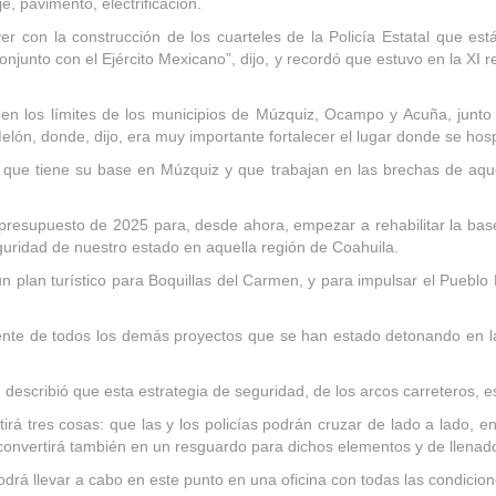
e, pavimento, electrificación.
r con la construcción de los cuarteles de la Policía Estatal que es
unto con el Ejército Mexicano”, dijo, y recordó que estuvo en la XI re
n los límites de los municipios de Múzquiz, Ocampo y Acuña, junto a
lón, donde, dijo, era muy importante fortalecer el lugar donde se hosp
al que tiene su base en Múzquiz y que trabajan en las brechas de aqu
resupuesto de 2025 para, desde ahora, empezar a rehabilitar la base 
eguridad de nuestro estado en aquella región de Coahuila.
n plan turístico para Boquillas del Carmen, y para impulsar el Puebl
te de todos los demás proyectos que se han estado detonando en la 
escribió que esta estrategia de seguridad, de los arcos carreteros, e
rá tres cosas: que las y los policías podrán cruzar de lado a lado, e
onvertirá también en un resguardo para dichos elementos y de llenado d
odrá llevar a cabo en este punto en una oficina con todas las condicion