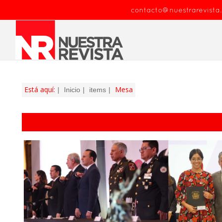
contacto@nuestrarevista
Está aquí:
Mesa
Inicio
items