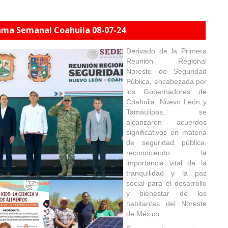
ma Semanal Coahuila 08-07-24
Derivado de la Primera
Reunión Regional
Noreste de Seguridad
Pública, encabezada por
los Gobernadores de
Coahuila, Nuevo León y
Tamaulipas, se
alcanzaron acuerdos
significativos en materia
de seguridad pública,
reconociendo la
importancia vital de la
tranquilidad y la paz
social para el desarrollo
y bienestar de los
habitantes del Noreste
de México.