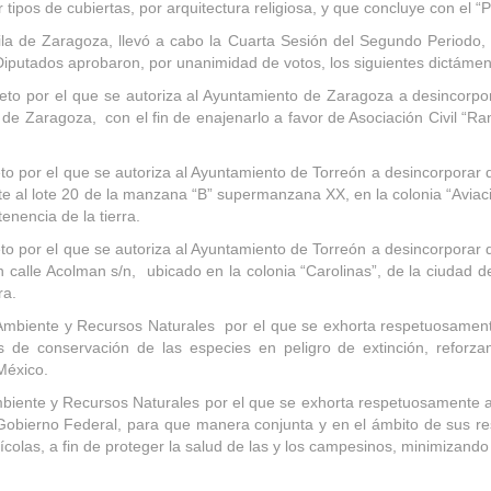
tipos de cubiertas, por arquitectura religiosa, y que concluye con el “
 de Zaragoza, llevó a cabo la Cuarta Sesión del Segundo Periodo, co
 Diputados aprobaron, por unanimidad de votos, los siguientes dictáme
o por el que se autoriza al Ayuntamiento de Zaragoza a desincorpora
 Zaragoza, con el fin de enajenarlo a favor de Asociación Civil “Ran
 por el que se autoriza al Ayuntamiento de Torreón a desincorporar de
e al lote 20 de la manzana “B” supermanzana XX, en la colonia “Aviaci
tenencia de la tierra.
 por el que se autoriza al Ayuntamiento de Torreón a desincorporar de
calle Acolman s/n, ubicado en la colonia “Carolinas”, de la ciudad de 
ra.
mbiente y Recursos Naturales por el que se exhorta respetuosamente
s de conservación de las especies en peligro de extinción, reforzan
México.
nte y Recursos Naturales por el que se exhorta respetuosamente a los
obierno Federal, para que manera conjunta y en el ámbito de sus res
colas, a fin de proteger la salud de las y los campesinos, minimizan