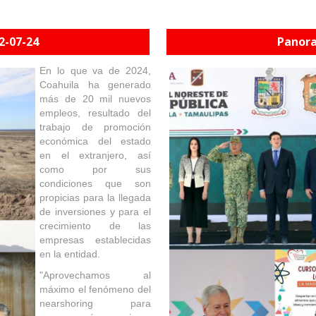
2-07-24
Panora
En lo que va de 2024,
Coahuila ha generado
más de 20 mil nuevos
empleos, resultado del
trabajo de promoción
económica del estado
en el extranjero, así
como por sus
condiciones que son
propicias para la llegada
de inversiones y para el
crecimiento de las
empresas establecidas
en la entidad.
"Aprovechamos al
máximo el fenómeno del
nearshoring para