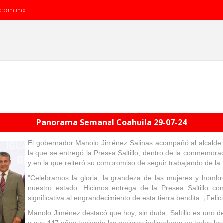
.com.mx
Panorama Semanal Coahuila 29-07-24
El gobernador Manolo Jiménez Salinas acompañó al alcalde 
la que se entregó la Presea Saltillo, dentro de la conmemorac
y en la que reiteró su compromiso de seguir trabajando de la
"Celebramos la gloria, la grandeza de las mujeres y hombre
nuestro estado. Hicimos entrega de la Presea Saltillo c
significativa al engrandecimiento de esta tierra bendita. ¡Felici
Manolo Jiménez destacó que hoy, sin duda, Saltillo es uno de
a sus 447 años teniendo los mejores indicadores en todos los