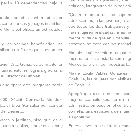
magistradas y magistrados; ademá
iciparán 10 dependencias bajo la
políticos, integrantes de la socie
"Quiero mandar un mensaje mu
ortando paquetes conformados por
adolescentes, a las jóvenes, a l
s como bancas y juegos infantiles;
que todos los días trabajamos 
o Municipal ofrecerán actividades
más mujeres realizadas, más muj
menor duda de que en Coahuila, 
 y los vecinos beneficiados, se
nosotros, se mete con las instituc
ilitadas a fin de que puedan ser
Manolo Jiménez reiteró su total 
mujeres en este estado son el g
Javier Díaz González es mantener
México para vivir con nuestras fa
lusiva, esto se logrará gracias al
Mayra Lucila Valdés González,
el Director del Implan.
Coahuila, las mujeres son visibl
los que opere este programa serán
de Coahuila.
Agregó que existe un firme com
 2000, Xóchitl Coronado Méndez,
mujeres coahuilenses, por ello, 
Javier Díaz González por atender
administración puso en el centro 
 del Desierto.
con ella, una estrategia de muje
su gobierno.
cas o jardines, sino que es el
 nuestros hijos, por eso es muy
En este evento se dieron a conoc