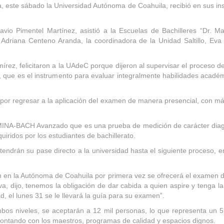
 este sábado la Universidad Autónoma de Coahuila, recibió en sus inst
tavio Pimentel Martínez, asistió a la Escuelas de Bachilleres “Dr. M
driana Centeno Aranda, la coordinadora de la Unidad Saltillo, Eva 
z, felicitaron a la UAdeC porque dijeron al supervisar el proceso del 
I, que es el instrumento para evaluar integralmente habilidades acadé
por regresar a la aplicación del examen de manera presencial, con má
DOMINA-BACH Avanzado que es una prueba de medición de carácter diagn
uiridos por los estudiantes de bachillerato.
tendrán su pase directo a la universidad hasta el siguiente proceso, e
 en la Autónoma de Coahuila por primera vez se ofrecerá el examen de
iva, dijo, tenemos la obligación de dar cabida a quien aspire y tenga
ad, el lunes 31 se le llevará la guía para su examen”.
os niveles, se aceptarán a 12 mil personas, lo que representa un 5
ontando con los maestros, programas de calidad y espacios dignos.