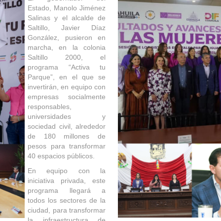
Estado, Manolo Jiménez
Salinas y el alcalde de
Saltillo, Javier Díaz
González, pusieron en
marcha, en la colonia
Saltillo 2000, el
programa “Activa tu
Parque”, en el que se
invertirán, en equipo con
empresas socialmente
responsables,
universidades y
sociedad civil, alrededor
de 180 millones de
pesos para transformar
40 espacios públicos.
En equipo con la
iniciativa privada, este
programa llegará a
todos los sectores de la
ciudad, para transformar
la infraestructura de