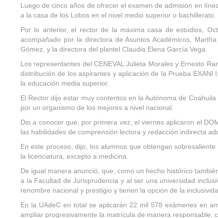
Luego de cinco años de ofrecer el examen de admisión en línea,
a la casa de los Lobos en el nivel medio superior o bachillerato.
Por lo anterior, el rector de la máxima casa de estudios, Oc
acompañado por la directora de Asuntos Académicos, Martha A
Gómez, y la directora del plantel Claudia Elena García Vega.
Los representantes del CENEVAL Julieta Morales y Ernesto Ramíre
distribución de los aspirantes y aplicación de la Prueba EXANI 
la educación media superior.
El Rector dijo estar muy contentos en la Autónoma de Coahuila 
por un organismo de los mejores a nivel nacional.
Dio a conocer que, por primera vez, el viernes aplicaron el 
las habilidades de comprensión lectora y redacción indirecta adq
En este proceso, dijo, los alumnos que obtengan sobresaliente 
la licenciatura, excepto a medicina.
De igual manera anunció, que, como un hecho histórico también
a la Facultad de Jurisprudencia y al ser una universidad inclus
renombre nacional y prestigio y tienen la opción de la inclusivid
En la UAdeC en total se aplicarán 22 mil 578 exámenes en amb
ampliar progresivamente la matrícula de manera responsable, c