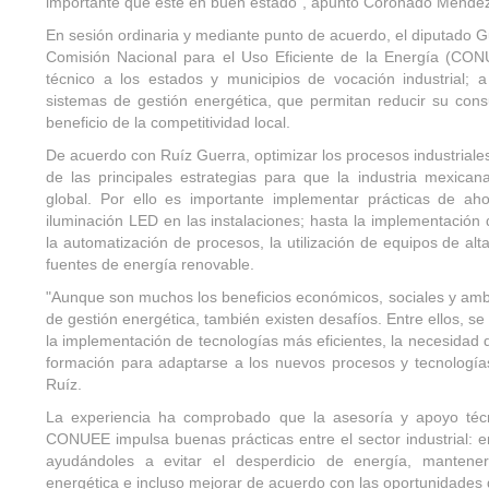
importante que esté en buen estado”, apuntó Coronado Ménde
En sesión ordinaria y mediante punto de acuerdo, el diputado G
Comisión Nacional para el Uso Eficiente de la Energía (CON
técnico a los estados y municipios de vocación industrial;
sistemas de gestión energética, que permitan reducir su con
beneficio de la competitividad local.
De acuerdo con Ruíz Guerra, optimizar los procesos industriale
de las principales estrategias para que la industria mexican
global. Por ello es importante implementar prácticas de ah
iluminación LED en las instalaciones; hasta la implementació
la automatización de procesos, la utilización de equipos de alta
fuentes de energía renovable.
"Aunque son muchos los beneficios económicos, sociales y amb
de gestión energética, también existen desafíos. Entre ellos, se
la implementación de tecnologías más eficientes, la necesidad 
formación para adaptarse a los nuevos procesos y tecnologías
Ruíz.
La experiencia ha comprobado que la asesoría y apoyo técn
CONUEE impulsa buenas prácticas entre el sector industrial:
ayudándoles a evitar el desperdicio de energía, mantener
energética e incluso mejorar de acuerdo con las oportunidades 