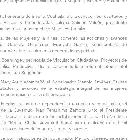
das; Mujeres Es Familia; Mujeres Seguras; Mujeres y Estado de
a honoraria de Inspira Coahuila, dio a conocer los resultados y
 Felices y Empoderadas; Liliana Salinas Valdés, presidenta
o los resultados en el eje Mujer-Es-Familia.
cal de las Mujeres y la niñez, comentó las acciones y avances
s; Gabriela Guadalupe Franyutti García, subsecretaria de
nformó sobre la estrategia general de seguridad.
Boehringer, secretaria de Vinculación Ciudadana, Proyectos de
ública Productiva,, dio a conocer todo o referente dentro del
smo eje de Seguridad.
l Mery Ayup acompañó al Gobernador Manolo Jiménez Salinas
ltados y avances de la estrategia integral de las mujeres
conmemoración del Día Internacional.
nterinstitucional de dependencias estatales y municipales, el
se de la Juventud, Iván Terashima Zamora junto al Presidente
o, Dieron banderazo en las instalaciones de la CETIS No. 60 a
ión "Mente Chida, Juventud Sana" con un alcance de 9 mil
a las regiones de la norte, laguna y sureste.
 que por instrucciones del gobernador Manolo Jiménez se están