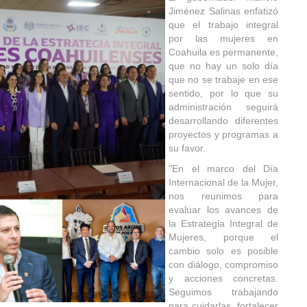
Jiménez Salinas enfatizó
que el trabajo integral
por las mujeres en
Coahuila es permanente,
que no hay un solo día
que no se trabaje en ese
sentido, por lo que su
administración seguirá
desarrollando diferentes
proyectos y programas a
su favor.
"En el marco del Día
Internacional de la Mujer,
nos reunimos para
evaluar los avances de
la Estrategia Integral de
Mujeres, porque el
cambio solo es posible
con diálogo, compromiso
y acciones concretas.
Seguimos trabajando
para cuidarlas, fortalecer