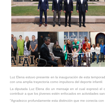
Luz Elena estuvo presente en la inauguración de esta temporada
con una amplia trayectoria como impulsora del deporte infantil.
La diputada Luz Elena dio un mensaje en el cual expresó el o
contribuir a que los jóvenes estén enfocados en actividades san
"Agradezco profundamente esta distinción que me conecta con el