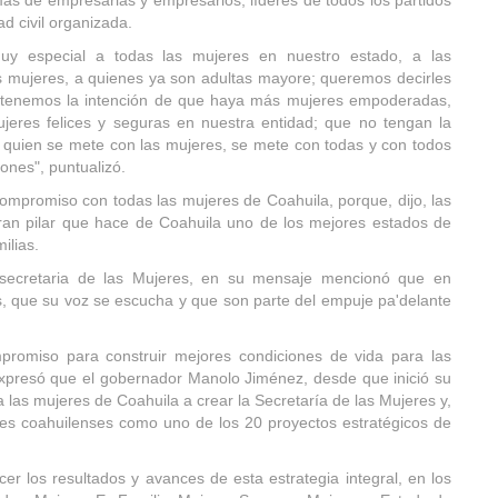
s de empresarias y empresarios, líderes de todos los partidos
dad civil organizada.
y especial a todas las mujeres en nuestro estado, a las
as mujeres, a quienes ya son adultas mayore; queremos decirles
y tenemos la intención de que haya más mujeres empoderadas,
eres felices y seguras en nuestra entidad; que no tengan la
quien se mete con las mujeres, se mete con todas y con todos
iones", puntualizó.
compromiso con todas las mujeres de Coahuila, porque, dijo, las
ran pilar que hace de Coahuila uno de los mejores estados de
milias.
 secretaria de las Mujeres, en su mensaje mencionó que en
es, que su voz se escucha y que son parte del empuje pa'delante
promiso para construir mejores condiciones de vida para las
expresó que el gobernador Manolo Jiménez, desde que inició su
a las mujeres de Coahuila a crear la Secretaría de las Mujeres y,
res coahuilenses como uno de los 20 proyectos estratégicos de
er los resultados y avances de esta estrategia integral, en los