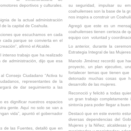
romotores deportivos y culturales.
su seguridad, impulsar su em
coahuilenses son la base de la g
nos inspira a construir un Coahuil
gnia de la actual administración
 de la capital de Coahuila.
Agregó que este es un mensaj
coahuilenses tienen certeza de q
raciones que escuchamos en cada
equipo con voluntad y coordinaci
e cada parque se convierta en el
reación”, afirmó el Alcalde.
Lo anterior, durante la ceremo
Estrategia Integral de las Mujeres
 intenso trabajo que ha realizado
 de administración, dijo que esa
Manolo Jiménez recordó que hac
proyecto, un plan ejecutivo, u
fortalecer temas que tienen que
 al Consejo Ciudadano “Activa tu
detonado muchas cosas que ha
ciudadanos, representantes de la
desarrollo de las mujeres.
cargará de dar seguimiento a las
Reconoció y felicitó a todas qui
un gran trabajo completamente 
es dignificar nuestros espacios
sintonía para poder llegar a buen
stra gente. Aquí no solo se van a
tengan vida”, apuntó el gobernador
Destacó que en este evento estuvi
diversas dependencias del Gobie
Mujeres y la Niñez; alcaldesas y 
nas de las Fuentes, detalló que en