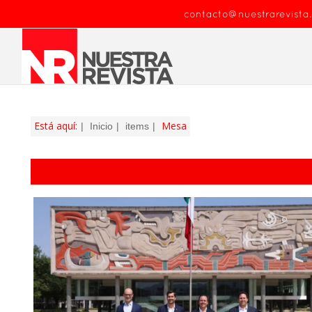
contacto@nuestrarevista
Está aquí:
Mesa
Inicio
items