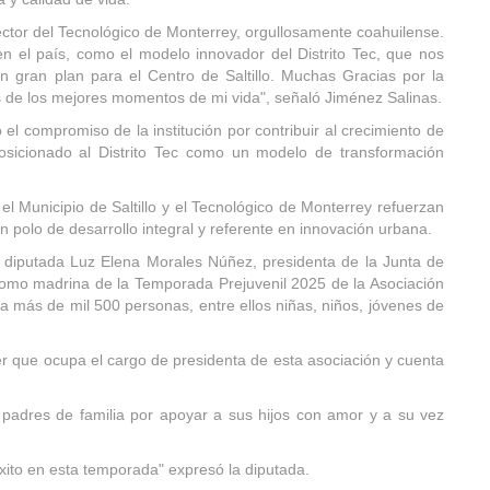
tor del Tecnológico de Monterrey, orgullosamente coahuilense.
n el país, como el modelo innovador del Distrito Tec, que nos
un gran plan para el Centro de Saltillo. Muchas Gracias por la
s de los mejores momentos de mi vida", señaló Jiménez Salinas.
el compromiso de la institución por contribuir al crecimiento de
posicionado al Distrito Tec como un modelo de transformación
l Municipio de Saltillo y el Tecnológico de Monterrey refuerzan
un polo de desarrollo integral y referente en innovación urbana.
 diputada Luz Elena Morales Núñez, presidenta de la Junta de
como madrina de la Temporada Prejuvenil 2025 de la Asociación
e a más de mil 500 personas, entre ellos niñas, niños, jóvenes de
er que ocupa el cargo de presidenta de esta asociación y cuenta
 padres de familia por apoyar a sus hijos con amor y a su vez
xito en esta temporada" expresó la diputada.