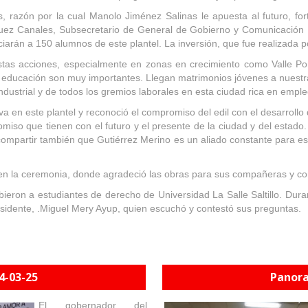
azón por la cual Manolo Jiménez Salinas le apuesta al futuro, fort
ez Canales, Subsecretario de General de Gobierno y Comunicación Ins
ciarán a 150 alumnos de este plantel. La inversión, que fue realizada p
 estas acciones, especialmente en zonas en crecimiento como Valle P
 educación son muy importantes. Llegan matrimonios jóvenes a nuestra
 industrial y de todos los gremios laborales en esta ciudad rica en emp
a en este plantel y reconoció el compromiso del edil con el desarrollo 
iso que tienen con el futuro y el presente de la ciudad y del estado. 
compartir también que Gutiérrez Merino es un aliado constante para est
ó en la ceremonia, donde agradeció las obras para sus compañeras y 
ibieron a estudiantes de derecho de Universidad La Salle Saltillo. Du
esidente, .Miguel Mery Ayup, quien escuchó y contestó sus preguntas.
4-03-25
Panora
El gobernador del