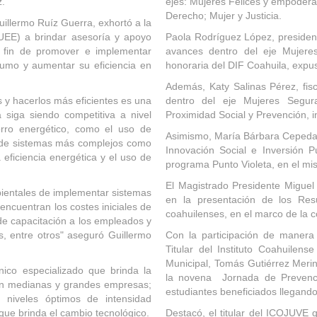
z.
ejes: Mujeres Felices y empodera
Derecho; Mujer y Justicia.
uillermo Ruíz Guerra, exhortó a la
UEE) a brindar asesoría y apoyo
Paola Rodríguez López, president
 a fin de promover e implementar
avances dentro del eje Mujeres
sumo y aumentar su eficiencia en
honoraria del DIF Coahuila, expus
Además, Katy Salinas Pérez, fis
s y hacerlos más eficientes es una
dentro del eje Mujeres Segura
a siga siendo competitiva a nivel
Proximidad Social y Prevención, i
orro energético, como el uso de
Asimismo, María Bárbara Cepeda 
n de sistemas más complejos como
Innovación Social e Inversión P
 eficiencia energética y el uso de
programa Punto Violeta, en el mi
El Magistrado Presidente Migue
ientales de implementar sistemas
en la presentación de los Resu
 encuentran los costes iniciales de
coahuilenses, en el marco de la 
de capacitación a los empleados y
, entre otros" aseguró Guillermo
Con la participación de manera i
Titular del Instituto Coahuilen
Municipal, Tomás Gutiérrez Merin
ico especializado que brinda la
la novena Jornada de Prevenc
 en medianas y grandes empresas;
estudiantes beneficiados llegando 
 niveles óptimos de intensidad
que brinda el cambio tecnológico.
Destacó, el titular del ICOJUVE