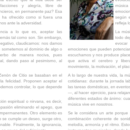
sfacciones y alegría, libre de
música
ancieros, en permanente paz? Esa
emocion
 ha ofrecido como si fuera una
según e
os ante la adversidad.
refleja 
encia a lo que es, aceptar las
La músi
s demás tal como son. Sin embargo,
todo de
egativo, claudicamos: nos damos
evocar 
s sometemos al dominio de algo o
emociones que pueden potenciar 
verbo de manera nociva, pues
escuchamos y nos produce placer
nal, dando paso al pesimismo, al
que activa el cerebro y libe
movimiento, la motivación, el pla
 Zenón de Citio se basaban en el
A lo largo de nuestra vida, la 
la felicidad. Proponen aceptar el
cotidianas: durante la jornada la
 podemos controlar, lo que depende
las tareas domésticas, en evento
—, al hacer ejercicio, para relaj
diferentes estados de ánimo: cua
ión espiritual o nirvana, es decir,
música vive en nosotros.
ompasión eliminando el apego, que
s impermanentes. Otro elemento es
Se le considera un arte porque 
o se cumple un deseo, surge otro,
combinación coherente de sonido
nable. Finalmente, la ignorancia,
melodía, armonía y el ritmo. Est