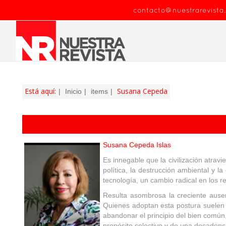
contacto@nuestrarevista
Está aquí:
Susana Cepeda
Inicio
items
Susana Cepeda Islas
Es innegable que la civilización atrav
política, la destrucción ambiental y l
tecnología, un cambio radical en los re
Resulta asombrosa la creciente ausenc
Quienes adoptan esta postura suelen 
abandonar el principio del bien común,
propósito colectivo y de una decadenc