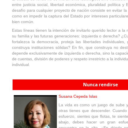
entre justicia social, libertad económica, pluralidad política
desafío para cualquier proyecto de nación consiste en evitar l
como en impedir la captura del Estado por intereses particular
bien común.
Estas líneas tienen la intención de invitarlo querido lector a la
su familia y las futuras generaciones: izquierda o derecha? ¿C
fortalezca la democracia, proteja las libertades individuales,
construya instituciones sólidas? En fin, que construya no des
depende exclusivamente de izquierda o derecha, sino la capacid
de cuentas, división de poderes y respeto irrestricto a la individu
individual.
Nunca rendirse
Susana Cepeda Islas
La vida es como un juego de sube y 
otras tienes que descender. Cuando 
esfuerzo, sientes que flotas, te sien
abajo, debes hacer un gran esfu
encuentra en lo alto. ¿En dónde es