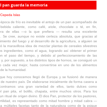
El pan guarda la memoria
Cepeda Islas
 época de frío es inevitable el antojo de un pan acompañado de
bebida caliente, como café, atole, chocolate o té, en fin,
iera de ellas —o la que prefiera — resulta una excelente
n. Se cree, aunque no existe certeza absoluta, que gracias al
miento del fuego y al desarrollo de la agricultura, a alguien se
ió la maravillosa idea de mezclar plantas de cereales silvestres
os ingredientes, como el agua, logrando así obtener el primer
n el paso del tiempo, y debido al perfeccionamiento de las
 y, por supuesto, a los distintos tipos de hornos, se consiguió un
o cada vez mejor, hasta convertirse en uno de los alimentos
 de la humanidad.
que hoy conocemos llegó de Europa y se fusionó de manera
s de nuestro país. De elaborarse inicialmente de forma casera a
encontramos una gran variedad de ellos, tanto dulces como
l pan pita, el bolillo, chapata, entre muchos otros. Para los
n ritual de origen divino. El dios Pan, protector de los pastores,
fertilidad, es representado como mitad hombre y mitad cabra —
ja múltiples facetas tanto de la naturaleza como de la psique