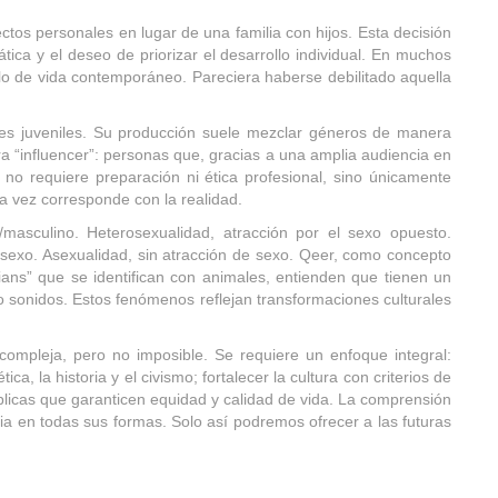
tos personales en lugar de una familia con hijos. Esta decisión
mática y el deseo de priorizar el desarrollo individual. En muchos
ilo de vida contemporáneo. Pareciera haberse debilitado aquella
des juveniles. Su producción suele mezclar géneros de manera
igura “influencer”: personas que, gracias a una amplia audiencia en
no requiere preparación ni ética profesional, sino únicamente
ra vez corresponde con la realidad.
/masculino. Heterosexualidad, atracción por el sexo opuesto.
 sexo. Asexualidad, sin atracción de sexo. Qeer, como concepto
ians” que se identifican con animales, entienden que tienen un
 sonidos. Estos fenómenos reflejan transformaciones culturales
compleja, pero no imposible. Se requiere un enfoque integral:
, la historia y el civismo; fortalecer la cultura con criterios de
úblicas que garanticen equidad y calidad de vida. La comprensión
cia en todas sus formas. Solo así podremos ofrecer a las futuras