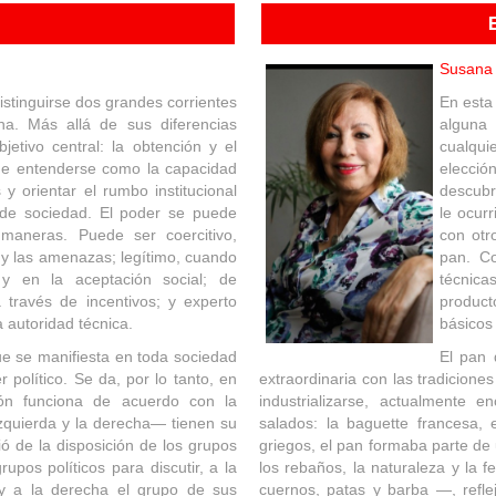
Susana 
distinguirse dos grandes corrientes
En esta
cha. Más allá de sus diferencias
alguna 
etivo central: la obtención y el
cualqu
uede entenderse como la capacidad
elecció
s y orientar el rumbo institucional
descubri
de sociedad. El poder se puede
le ocurr
 maneras. Puede ser coercitivo,
con otr
y las amenazas; legítimo, cuando
pan. Co
 y en la aceptación social; de
técnicas
través de incentivos; y experto
product
 autoridad técnica.
básicos
e se manifiesta en toda sociedad
El pan 
 político. Se da, por lo tanto, en
extraordinaria con las tradicione
ción funciona de acuerdo con la
industrializarse, actualmente 
izquierda y la derecha— tienen su
salados: la baguette francesa, e
ó de la disposición de los grupos
griegos, el pan formaba parte de u
pos políticos para discutir, a la
los rebaños, la naturaleza y la 
 y a la derecha el grupo de sus
cuernos, patas y barba —, refle