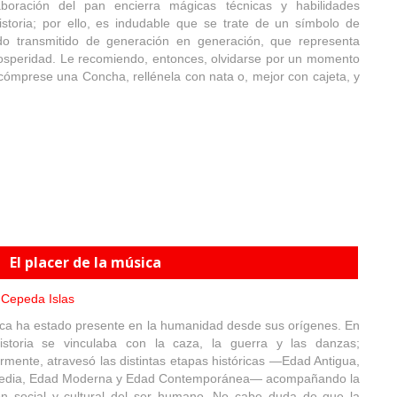
boración del pan encierra mágicas técnicas y habilidades
istoria; por ello, es indudable que se trate de un símbolo de
do transmitido de generación en generación, que representa
osperidad. Le recomiendo, entonces, olvidarse por un momento
 cómprese una Concha, rellénela con nata o, mejor con cajeta, y
El placer de la música
Cepeda Islas
ca ha estado presente en la humanidad desde sus orígenes. En
istoria se vinculaba con la caza, la guerra y las danzas;
ormente, atravesó las distintas etapas históricas —Edad Antigua,
edia, Edad Moderna y Edad Contemporánea— acompañando la
ón social y cultural del ser humano. No cabe duda de que la