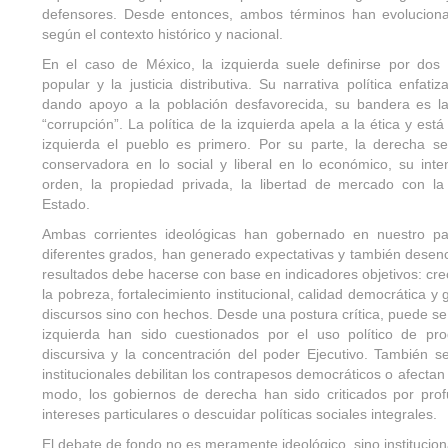
defensores. Desde entonces, ambos términos han evolucion
según el contexto histórico y nacional.
En el caso de México, la izquierda suele definirse por dos p
popular y la justicia distributiva. Su narrativa política enfat
dando apoyo a la población desfavorecida, su bandera es la
“corrupción”. La política de la izquierda apela a la ética y está 
izquierda el pueblo es primero. Por su parte, la derecha se
conservadora en lo social y liberal en lo económico, su inten
orden, la propiedad privada, la libertad de mercado con la
Estado.
Ambas corrientes ideológicas han gobernado en nuestro pa
diferentes grados, han generado expectativas y también desenc
resultados debe hacerse con base en indicadores objetivos: cr
la pobreza, fortalecimiento institucional, calidad democrática y
discursos sino con hechos. Desde una postura crítica, puede s
izquierda han sido cuestionados por el uso político de pro
discursiva y la concentración del poder Ejecutivo. También s
institucionales debilitan los contrapesos democráticos o afectan
modo, los gobiernos de derecha han sido criticados por prof
intereses particulares o descuidar políticas sociales integrales.
El debate de fondo no es meramente ideológico, sino institucion