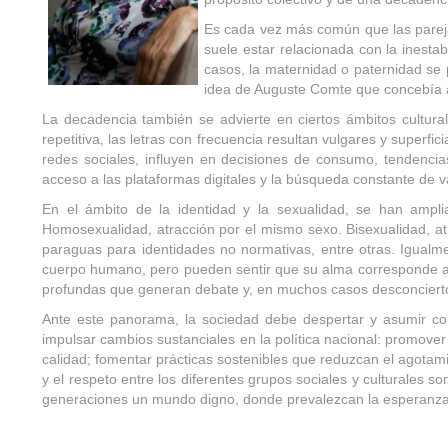
Es cada vez más común que las parejas
suele estar relacionada con la inestabi
casos, la maternidad o paternidad se 
idea de Auguste Comte que concebía a 
La decadencia también se advierte en ciertos ámbitos cultur
repetitiva, las letras con frecuencia resultan vulgares y superfic
redes sociales, influyen en decisiones de consumo, tendencia
acceso a las plataformas digitales y la búsqueda constante de v
En el ámbito de la identidad y la sexualidad, se han amplia
Homosexualidad, atracción por el mismo sexo. Bisexualidad, at
paraguas para identidades no normativas, entre otras. Igualme
cuerpo humano, pero pueden sentir que su alma corresponde a u
profundas que generan debate y, en muchos casos desconcierto
Ante este panorama, la sociedad debe despertar y asumir con 
impulsar cambios sustanciales en la política nacional: promover u
calidad; fomentar prácticas sostenibles que reduzcan el agotami
y el respeto entre los diferentes grupos sociales y culturales 
generaciones un mundo digno, donde prevalezcan la esperanza, l