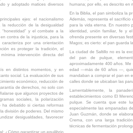
ado y adoptado matices diversos
humana; por ello, es descrito en m
En la Biblia, el pan simboliza la p
rincipales ejes: el nacionalismo
Además, representa el sacrificio 
iza la reducción de la desigualdad
para la vida eterna. En nuestro p
 “honestidad” y el combate a la
identidad, unión familiar, fe y
en contra de la injusticia, para la
ofrenda presente en diversas fes
 caracteriza por una orientación
Magos; es cierto: el pan guarda 
ción es proteger la tradición, el
La ciudad de Saltillo no es la e
 mínima intervención directa del
del pan de pulque, elemento 
aproximadamente 400 años. Me en
ís en distintos momentos, y en
edad —más de 60 años —, quien
anto social. La evaluación de sus
mandaban a comprar el pan en el 
ecimiento económico, reducción de
calles donde se ubicaban las pa
 garantía de derechos, no solo con
Lamentablemente, la panade
eñalarse que algunos proyectos de
establecimientos como El Merend
gramas sociales, la polarización
pulque. Se cuenta que este lu
e ha debatido si ciertas reformas
especialmente las empanadas de
 la división de poderes. Del mismo
Juan Guzmán, donde se elaboran
undizar desigualdades, favorecer
Crema, con una larga tradició
técnicas de fermentación prolong
al: ¿Cómo garantizar un equilibrio