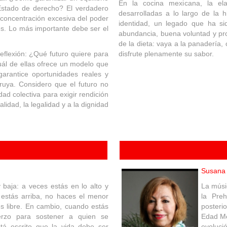
En la cocina mexicana, la ela
 y Estado de derecho? El verdadero
desarrolladas a lo largo de la h
a concentración excesiva del poder
identidad, un legado que ha si
es. Lo más importante debe ser el
abundancia, buena voluntad y pr
de la dieta: vaya a la panadería,
 reflexión: ¿Qué futuro quiere para
disfrute plenamente su sabor.
uál de ellas ofrece un modelo que
 garantice oportunidades reales y
truya. Considero que el futuro no
ad colectiva para exigir rendición
alidad, la legalidad y a la dignidad
Susana 
baja: a veces estás en lo alto y
La músi
estás arriba, no haces el menor
la Preh
tes libre. En cambio, cuando estás
posteri
erzo para sostener a quien se
Edad M
tá escrito que la vida debe ser
evoluci