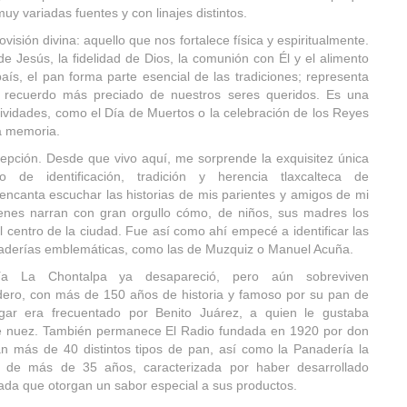
uy variadas fuentes y con linajes distintos.
rovisión divina: aquello que nos fortalece física y espiritualmente.
de Jesús, la fidelidad de Dios, la comunión con Él y el alimento
aís, el pan forma parte esencial de las tradiciones; representa
 el recuerdo más preciado de nuestros seres queridos. Es una
tividades, como el Día de Muertos o la celebración de los Reyes
la memoria.
xcepción. Desde que vivo aquí, me sorprende la exquisitez única
de identificación, tradición y herencia tlaxcalteca de
canta escuchar las historias de mis parientes y amigos de mi
es narran con gran orgullo cómo, de niños, sus madres los
centro de la ciudad. Fue así como ahí empecé a identificar las
naderías emblemáticas, como las de Muzquiz o Manuel Acuña.
ría La Chontalpa ya desapareció, pero aún sobreviven
ero, con más de 150 años de historia y famoso por su pan de
gar era frecuentado por Benito Juárez, a quien le gustaba
 nuez. También permanece El Radio fundada en 1920 por don
 más de 40 distintos tipos de pan, así como la Panadería la
n de más de 35 años, caracterizada por haber desarrollado
ada que otorgan un sabor especial a sus productos.