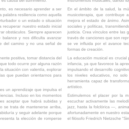
 es causa del sufrimiento.
instrumentos musicales, dando lu
ento, es necesario aprender a ser
En el ámbito de la salud, la mú
la palabra resiliencia como aquella
musicoterapia, que contribuye a
rturbador o un estado o situación
mejora el estado de ánimo. Asim
 recuperar nuestro estado inicial
sociales y políticas, transmitie
trar obstáculos. Siempre aparecen
justicia. Crea vínculos entre las
 balance y nos dificulta avanzar
través de canciones que son repr
te del camino y no una señal de
se ve influida por el avance te
formas de creación.
nte positiva, tomar distancia del
La educación musical es crucial 
 que todo ocurre por alguna razón
infancia, ya que favorece la aprec
a situación con valentía, explorar
impulsando el desarrollo cognitiv
adas que puedan orientarnos para
los niveles educativos, no sol
herramienta capaz de transformar
artístico.
 es un aprendizaje que impulsa el
riencias. Incluso en los momentos
Estimulemos el placer por la mú
e es aceptar que habrá subidas y
escuchar activamente las melodí
o se trata de mantenerse arriba,
jazz, hasta la folclórica —, anim
biduría y seguir adelante porque
afortunadamente en nuestro esta
 presenta la elección de romperse
el filósofo Friedrich Nietzsche “Si