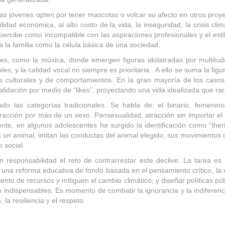
 jóvenes opten por tener mascotas o volcar su afecto en otros proyec
lidad económica, al alto costo de la vida, la inseguridad, la crisis cli
percibe como incompatible con las aspiraciones profesionales y el est
la familia como la célula básica de una sociedad.
ales, como la música, donde emergen figuras idolatradas por multitu
iales, y la calidad vocal no siempre es prioritaria. A ello se suma la f
s culturales y de comportamientos. En la gran mayoría de los casos 
alidación por medio de “likes”, proyectando una vida idealizada que ra
do las categorías tradicionales. Se habla de: el binario, femenino
racción por más de un sexo. Pansexualidad, atracción sin importar el
nte, en algunos adolescentes ha surgido la identificación como “ther
n animal, imitan las conductas del animal elegido, sus movimientos o
 social.
responsabilidad el reto de contrarrestar este declive. La tarea es 
na reforma educativa de fondo basada en el pensamiento crítico, la ética
ento de recursos y mitiguen el cambio climático; y diseñar políticas p
son indispensables. Es momento de combatir la ignorancia y la indiferen
a resiliencia y el respeto.