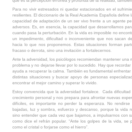
que es la percepción errónea y profunda de la realidad, también
Para no vivir estresados ni quedar estacionados en el sufrimi
resilientes. El diccionario de la Real Academia Española define 
capacidad de adaptación de un ser vivo frente a un agente pe
adversos. Es, en esencia, la capacidad que desarrollamos para
cuando pasa la perturbación. En la vida es imposible no encon
un impedimento, dificultad o inconveniente que nos sacan de
hacia lo que nos proponemos. Estas situaciones forman par
fracaso o derrota, sino una invitación a fortalecernos.
Ante la adversidad, los psicólogos recomiendan mantener una me
problema y no dejarse llevar por lo sucedido. Hay que recordar
ayuda a recuperar la calma. También es fundamental enfrentar l
distintas situaciones y buscar apoyo de personas especializ
encontrar el mejor camino y superar lo vivido.
Estoy convencida que la adversidad fortalece. Cada dificultad
crecimiento personal y nos prepara para afrontar nuevas expe
difíciles, es importante no perder la esperanza. No rendirs
bajadas, luz y sombra, esfuerzo y descanso, porque la vida n
sino entender que cada vez que bajamos, a impulsarnos con sa
como dice el refrán popular. “Ante los golpes de la vida, se
como el cristal o forjarse como el hierro”.