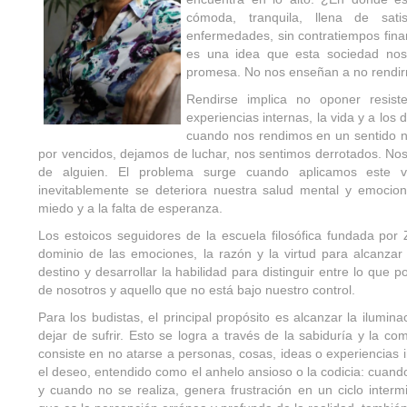
cómoda, tranquila, llena de sati
enfermedades, sin contratiempos fin
es una idea que esta sociedad nos
promesa. No nos enseñan a no rendirn
Rendirse implica no oponer resist
experiencias internas, la vida y a lo
cuando nos rendimos en un sentido n
por vencidos, dejamos de luchar, nos sentimos derrotados. No
de alguien. El problema surge cuando aplicamos este 
inevitablemente se deteriora nuestra salud mental y emocio
miedo y a la falta de esperanza.
Los estoicos seguidores de la escuela filosófica fundada por
dominio de las emociones, la razón y la virtud para alcanzar 
destino y desarrollar la habilidad para distinguir entre lo que
de nosotros y aquello que no está bajo nuestro control.
Para los budistas, el principal propósito es alcanzar la iluminac
dejar de sufrir. Esto se logra a través de la sabiduría y la c
consiste en no atarse a personas, cosas, ideas o experiencia
el deseo, entendido como el anhelo ansioso o la codicia: cuand
y cuando no se realiza, genera frustración en un ciclo intermi