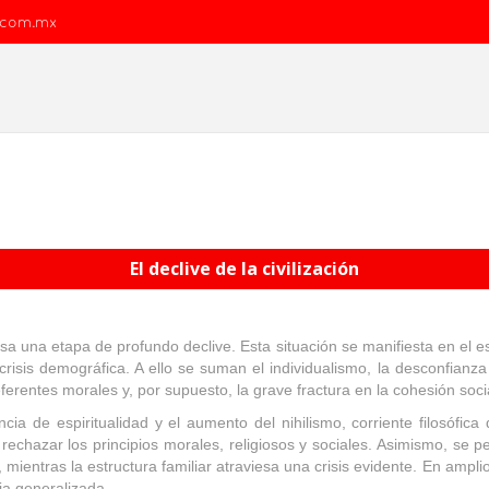
.com.mx
El declive de la civilización
iesa una etapa de profundo declive. Esta situación se manifiesta en el 
a crisis demográfica. A ello se suman el individualismo, la desconfianza
ferentes morales y, por supuesto, la grave fractura en la cohesión soci
ia de espiritualidad y el aumento del nihilismo, corriente filosófica
rechazar los principios morales, religiosos y sociales. Asimismo, s
 mientras la estructura familiar atraviesa una crisis evidente. En ampli
ia generalizada.