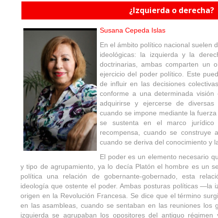
¿Izquierda o derecha?
Susana Cepeda Islas
En el ámbito político nacional suelen 
ideológicas: la izquierda y la dere
doctrinarias, ambas comparten un obj
ejercicio del poder político. Este p
de influir en las decisiones colectiva
conforme a una determinada visión 
adquirirse y ejercerse de diversas
cuando se impone mediante la fuerza 
se sustenta en el marco jurídico
recompensa, cuando se construye a 
cuando se deriva del conocimiento y la
El poder es un elemento necesario qu
y tipo de agrupamiento, ya lo decía Platón el hombre es un ser
política una relación de gobernante-gobernado, esta rela
ideología que ostente el poder. Ambas posturas políticas —la 
origen en la Revolución Francesa. Se dice que el término surgi
en las asambleas, cuando se sentaban en las reuniones los gru
izquierda se agrupaban los opositores del antiguo régimen