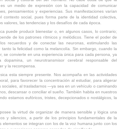
 es un medio de expresión con la capacidad de comunicar
es, pensamientos y experiencias. Sus manifestaciones varían
l contexto social, pues forma parte de la identidad colectiva,
los valores, las tendencias y los desafíos de cada época.
ca puede producir bienestar o, en algunos casos, lo contrario;
pende de los patrones rítmicos y melódicos. Tiene el poder de
los recuerdos y de conectar las neuronas, estimulando las
tanto la felicidad como la melancolía. Sin embargo, cuando la
, se convierte en una experiencia única para cada persona, ya
ra dopamina, un neurotransmisor cerebral responsable del
cer y la recompensa.
música esta siempre presente. Nos acompaña en las actividades
boral, para favorecer la concentración al estudiar, para aligerar
s sociales, al trasladarnos —ya sea en un vehículo o caminando
arnos, descansar o conciliar el sueño. También habita en nuestros
ndo estamos eufóricos, tristes, decepcionados o nostálgicos, la
posee la virtud de organizar de manera sensible y lógica una
s y silencios, a partir de los principios fundamentales de la
os elementos se integran con los de la voz humana junto con los