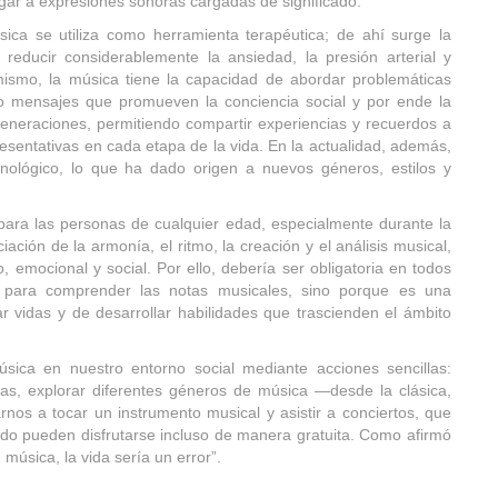
gar a expresiones sonoras cargadas de significado.
sica se utiliza como herramienta terapéutica; de ahí surge la
 reducir considerablemente la ansiedad, la presión arterial y
ismo, la música tiene la capacidad de abordar problemáticas
ndo mensajes que promueven la conciencia social y por ende la
 generaciones, permitiendo compartir experiencias y recuerdos a
esentativas en cada etapa de la vida. En la actualidad, además,
cnológico, lo que ha dado origen a nuevos géneros, estilos y
para las personas de cualquier edad, especialmente durante la
iación de la armonía, el ritmo, la creación y el análisis musical,
o, emocional y social. Por ello, debería ser obligatoria en todos
o para comprender las notas musicales, sino porque es una
 vidas y de desarrollar habilidades que trascienden el ámbito
sica en nuestro entorno social mediante acciones sencillas:
as, explorar diferentes géneros de música —desde la clásica,
arnos a tocar un instrumento musical y asistir a conciertos, que
do pueden disfrutarse incluso de manera gratuita. Como afirmó
n música, la vida sería un error”.