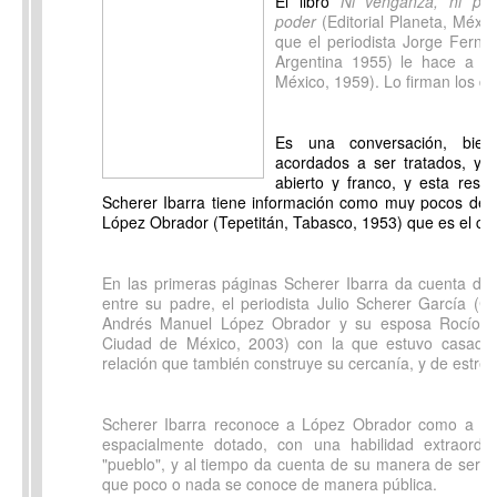
El libro
Ni venganza, ni per
poder
(Editorial Planeta, Méxic
que el periodista Jorge Fern
Argentina 1955) le hace a Ju
México, 1959). Lo firman los do
Es una conversación, bien
acordados a ser tratados, y 
abierto y franco, y esta resul
Scherer Ibarra tiene información como muy pocos del
López Obrador (Tepetitán, Tabasco, 1953) que es el cent
En las primeras páginas Scherer Ibarra da cuenta de l
entre su padre, el periodista Julio Scherer García (
Andrés Manuel López Obrador y su esposa Rocío Be
Ciudad de México, 2003) con la que estuvo casado
relación que también construye su cercanía, y de estrec
Scherer Ibarra reconoce a López Obrador como a un g
espacialmente dotado, con una habilidad extraordin
"pueblo", y al tiempo da cuenta de su manera de ser c
que poco o nada se conoce de manera pública.