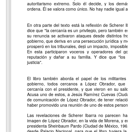
autoritarismo extremo. Solo él decide, y los demás
ordena. Él se valora como único. No hay nadie igual a él
En otra parte del texto está la reflexión de Scherer Iba
dice que "la cercanía es un privilegio, pero también es
su renuncia se activaron ataques desde distintos fren
gobierno, que deriva en una persecución jurídica y medi
prosperó en los tribunales, dejó un impacto, imposible de
En esta participaron voceros y operadores del gob
reputación y dañar a su familia. Y dice que "los at
justicia".
El libro también aborda el papel de los militantes 
gobierno, todos cercanos a López Obrador, que si
cercanía con el presidente, y que vieron en su salida
Acusa uno de estos, a Jesús Ramírez Cuevas (Ciudad 
de comunicación de López Obrador, de tener relación 
haber promovido una reunión de uno de estos personaje
Las revelaciones de Scherer Ibarra no parecen habe
imagen de López Obrador, en la vida de Morena, y en l
presidenta Sheinbaum Pardo (Ciudad de México, 1962),
desde Palacio Nacional, para que el libro tuviera la 