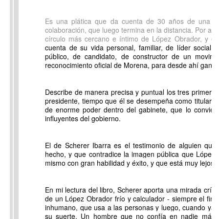
Es una plática que da cuenta de 30 años de una re
colaboración, que luego termina en la distancia. Por año
círculo más cercano e íntimo de López Obrador, y en
cuenta de su vida personal, familiar, de líder social, d
público, de candidato, de constructor de un movimi
reconocimiento oficial de Morena, para desde ahí ganar 
Describe de manera precisa y puntual los tres primer
presidente, tiempo que él se desempeña como titular de
de enorme poder dentro del gabinete, que lo convie
influyentes del gobierno.
El de Scherer Ibarra es el testimonio de alguien que
hecho, y que contradice la imagen pública que López 
mismo con gran habilidad y éxito, y que está muy lejos d
En mi lectura del libro, Scherer aporta una mirada crít
de un López Obrador frío y calculador - siempre el fin j
inhumano, que usa a las personas y luego, cuando ya n
su suerte. Un hombre que no confía en nadie más 