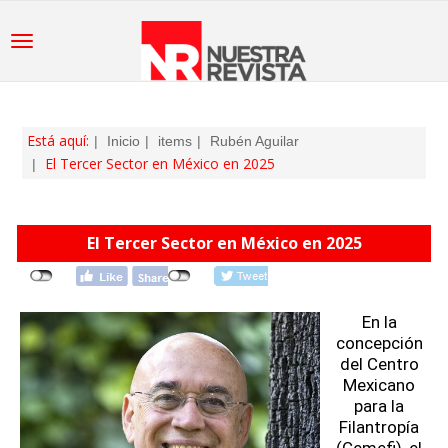
Está aquí:
Inicio
items
Rubén Aguilar
El Tercer Sector en México en 2025
El Tercer Sector en México en 2025
En la
concepción
del Centro
Mexicano
para la
Filantropía