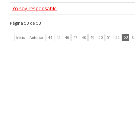
Yo soy responsable
Página 53 de 53
53
Inicio
Anterior
44
45
46
47
48
49
50
51
52
S