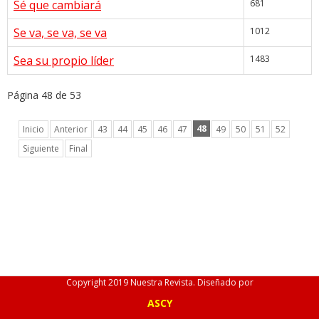
Sé que cambiará
681
Se va, se va, se va
1012
Sea su propio líder
1483
Página 48 de 53
48
Inicio
Anterior
43
44
45
46
47
49
50
51
52
Siguiente
Final
Copyright 2019 Nuestra Revista. Diseñado por
ASCY