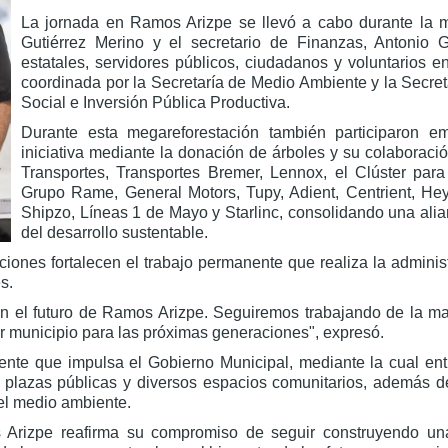
La jornada en Ramos Arizpe se llevó a cabo durante la m
Gutiérrez Merino y el secretario de Finanzas, Antonio G
estatales, servidores públicos, ciudadanos y voluntarios e
coordinada por la Secretaría de Medio Ambiente y la Secre
Social e Inversión Pública Productiva.
Durante esta megareforestación también participaron e
iniciativa mediante la donación de árboles y su colaboraci
Transportes, Transportes Bremer, Lennox, el Clúster para
Grupo Rame, General Motors, Tupy, Adient, Centrient, Heya
Shipzo, Líneas 1 de Mayo y Starlinc, consolidando una alian
del desarrollo sustentable.
iones fortalecen el trabajo permanente que realiza la administ
s.
el futuro de Ramos Arizpe. Seguiremos trabajando de la mano
r municipio para las próximas generaciones", expresó.
ente que impulsa el Gobierno Municipal, mediante la cual en
s, plazas públicas y diversos espacios comunitarios, además 
del medio ambiente.
Arizpe reafirma su compromiso de seguir construyendo una 