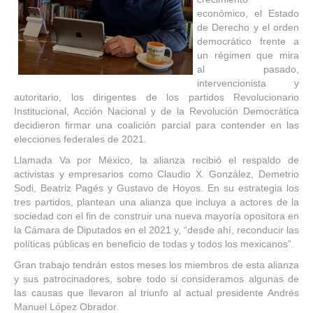
económico, el Estado
de Derecho y el orden
democrático frente a
un régimen que mira
al pasado,
intervencionista y
autoritario, los dirigentes de los partidos Revolucionario
Institucional, Acción Nacional y de la Revolución Democrática
decidieron firmar una coalición parcial para contender en las
elecciones federales de 2021.
Llamada Va por México, la alianza recibió el respaldo de
activistas y empresarios como Claudio X. González, Demetrio
Sodi, Beatriz Pagés y Gustavo de Hoyos. En su estrategia los
tres partidos, plantean una alianza que incluya a actores de la
sociedad con el fin de construir una nueva mayoría opositora en
la Cámara de Diputados en el 2021 y,
“
desde ahí, reconducir las
políticas públicas en beneficio de todas y todos los mexicanos”.
Gran trabajo tendrán estos meses los miembros de esta alianza
y sus patrocinadores, sobre todo si consideramos algunas de
las causas que llevaron al triunfo al actual presidente Andrés
Manuel López Obrador.