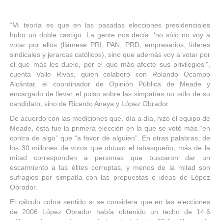
“
Mi teoría es que en las pasadas elecciones presidenciales
hubo un doble castigo. La gente nos decía:
‘
no sólo no voy a
votar por ellos (llámese PRI, PAN, PRD, empresarios, líderes
sindicales y jerarcas católicos), sino que además voy a votar por
el que más les duele, por el que más afecte sus privilegios’”,
cuenta Valle Rivas, quien colaboró con Rolando Ocampo
Alcántar, el coordinador de Opinión Pública de Meade y
encargado de llevar el pulso sobre las simpatías no sólo de su
candidato, sino de Ricardo Anaya y López Obrador.
De acuerdo con las mediciones que, día a día, hizo el equipo de
Meade, ésta fue la primera elección en la que se votó más
“
en
contra de algo” que
“
a favor de alguien”. En otras palabras, de
los 30 millones de votos que obtuvo el tabasqueño, más de la
mitad corresponden a personas que buscaron dar un
escarmiento a las élites corruptas, y menos de la mitad son
sufragios por simpatía con las propuestas o ideas de López
Obrador.
El cálculo cobra sentido si se considera que en las elecciones
de 2006 López Obrador había obtenido un techo de 14.6