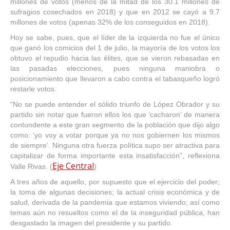
millones de votos (menos de la mitad de los 30.1 millones de
sufragios cosechados en 2018) y que en 2012 se cayó a 9.7
millones de votos (apenas 32% de los conseguidos en 2018).
Hoy se sabe, pues, que el líder de la izquierda no fue el único
que ganó los comicios del 1 de julio, la mayoría de los votos los
obtuvo el repudio hacia las élites, que se vieron rebasadas en
las pasadas elecciones, pues ninguna maniobra o
posicionamiento que llevaron a cabo contra el tabasqueño logró
restarle votos.
“
No se puede entender el sólido triunfo de López Obrador y su
partido sin notar que fueron ellos los que
‘
cacharon
’
de manera
contundente a este gran segmento de la población que dijo algo
como:
‘
yo voy a votar porque ya no nos gobiernen los mismos
de siempre
’
. Ninguna otra fuerza política supo ser atractiva para
capitalizar de forma importante esta insatisfacción”, reflexiona
Eje Central
Valle Rivas. (
)
A tres años de aquello, por supuesto que el ejercicio del poder;
la toma de algunas decisiones; la actual crisis económica y de
salud, derivada de la pandemia que estamos viviendo; así como
temas aún no resueltos como el de la inseguridad pública, han
desgastado la imagen del presidente y su partido.