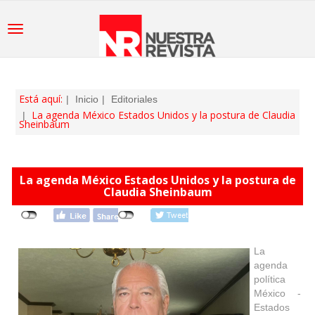
Está aquí:
Inicio
Editoriales
La agenda México Estados Unidos y la postura de Claudia
Sheinbaum
La agenda México Estados Unidos y la postura de
Claudia Sheinbaum
La
agenda
política
México -
Estados