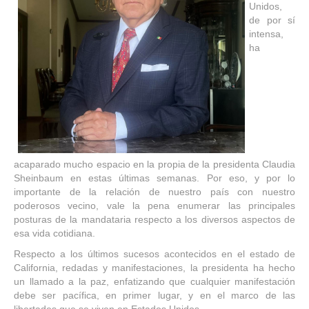
Unidos,
de por sí
intensa,
ha
acaparado mucho espacio en la propia de la presidenta Claudia
Sheinbaum en estas últimas semanas. Por eso, y por lo
importante de la relación de nuestro país con nuestro
poderosos vecino, vale la pena enumerar las principales
posturas de la mandataria respecto a los diversos aspectos de
esa vida cotidiana.
Respecto a los últimos sucesos acontecidos en el estado de
California, redadas y manifestaciones, la presidenta ha hecho
un llamado a la paz, enfatizando que cualquier manifestación
debe ser pacífica, en primer lugar, y en el marco de las